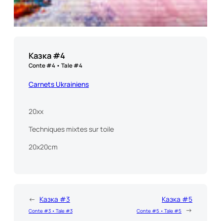
Казка #4
Conte #4 • Tale #4
Carnets Ukrainiens
20xx
Techniques mixtes sur toile
20x20cm
←
Казка #3
Казка #5
→
Conte #3 • Tale #3
Conte #5 • Tale #5