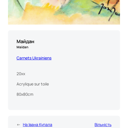
Майдан
Maïdan
Carnets Ukrainiens
20xx
Acrylique sur toile
80x80cm
←
На Івана Купала
Вільність