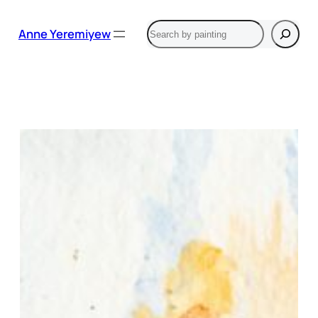
Aller
Rechercher
au
Anne Yeremiyew
contenu